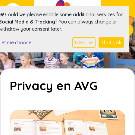
Hi! Could we please enable some additional services for
Social Media & Tracking
? You can always change or
withdraw your consent later.
Let me choose
I decline
That's ok
Privacy en AVG