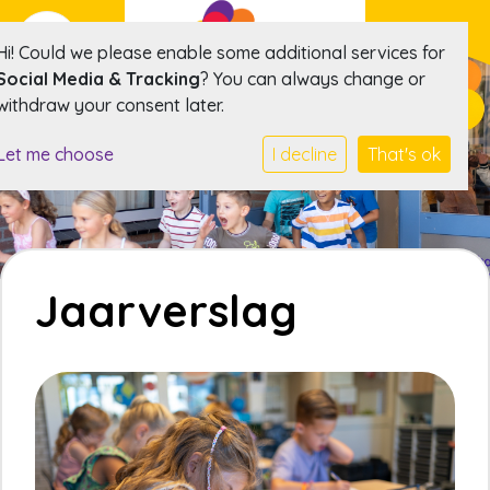
Hi! Could we please enable some additional services for
Social Media & Tracking
? You can always change or
withdraw your consent later.
Let me choose
I decline
That's ok
Jaarverslag